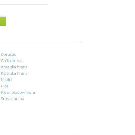
Doručak
Grčka hrana
Izraelska hrana
Kiparska hrana
Napici
Pica
Ribe i plodovi mora
Srpska hrana