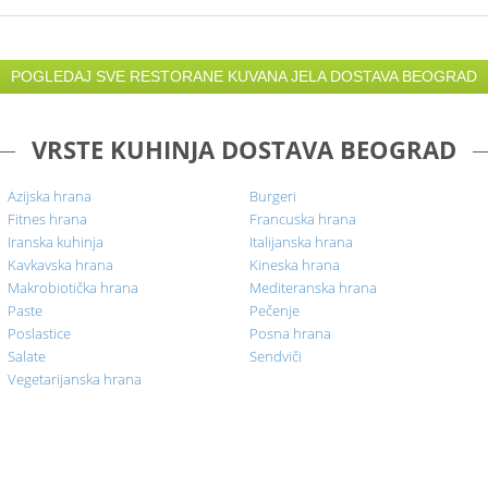
vi mora
uska hrana
nacionalna
Kuvana
iletina
POGLEDAJ SVE RESTORANE KUVANA JELA DOSTAVA BEOGRAD
Srpska
Posna
Veganska
arijanska
VRSTE KUHINJA DOSTAVA BEOGRAD
Palačinke
tice
Napici
Azijska hrana
Burgeri
Fitnes hrana
Francuska hrana
Iranska kuhinja
Italijanska hrana
Kavkavska hrana
Kineska hrana
Makrobiotička hrana
Mediteranska hrana
Paste
Pečenje
Poslastice
Posna hrana
Salate
Sendviči
Vegetarijanska hrana