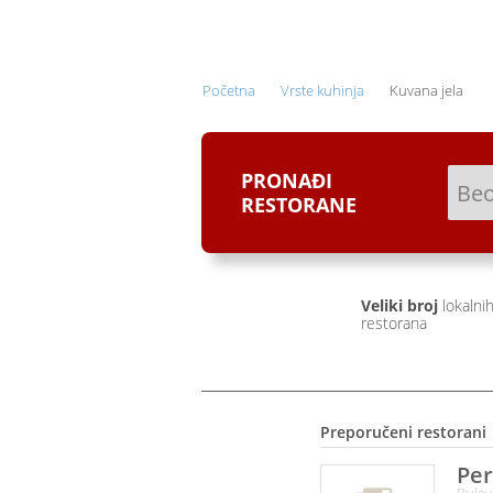
ONLINE NARUČIVANJE I
DOSTAVA HRANE
Početna
Vrste kuhinja
Kuvana jela
PRONAĐI
RESTORANE
Veliki broj
lokalni
restorana
Preporučeni restorani
Per