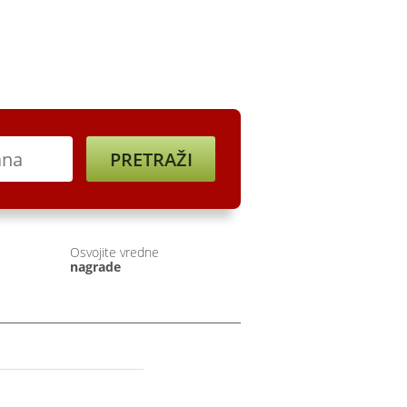
ine
Registracija
Osvojite vredne
nagrade