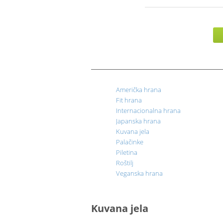
plodo
Franc
Inter
hrana
jela
P
Roštilj
hrana
hrana
hrana
Veget
hrana
Poslas
Američka hrana
Fit hrana
Internacionalna hrana
Japanska hrana
Kuvana jela
Palačinke
Piletina
Roštilj
Veganska hrana
Kuvana jela