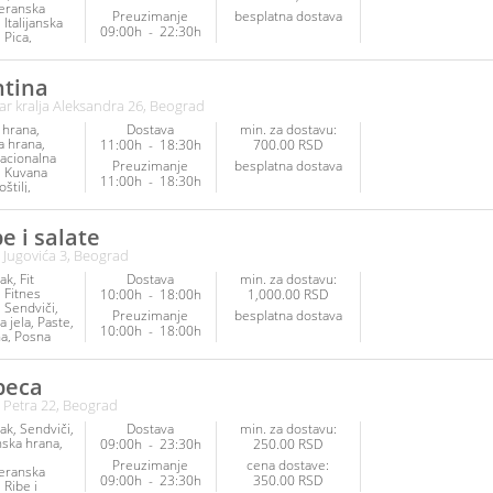
eranska
Preuzimanje
besplatna dostava
Italijanska
09:00h
-
22:30h
Pica
Palačinke
ana
Kuvana
oslastice
tina
 hrana
Ribe
ar kralja Aleksandra 26, Beograd
ovi mora
a hrana
 hrana
Dostava
min. za dostavu:
ska hrana
a hrana
11:00h
-
18:30h
700.00 RSD
arijanska
nacionalna
Preuzimanje
besplatna dostava
Kuvana
11:00h
-
18:30h
oštilj
iči
tice
inke
e i salate
 Jugovića 3, Beograd
ak
Fit
Dostava
min. za dostavu:
Fitnes
10:00h
-
18:00h
1,000.00 RSD
Sendviči
Preuzimanje
besplatna dostava
 jela
Paste
10:00h
-
18:00h
na
Posna
Veganska
arijanska
beca
Napici
a Petra 22, Beograd
ak
Sendviči
Dostava
min. za dostavu:
anska hrana
09:00h
-
23:30h
250.00 RSD
Preuzimanje
cena dostave:
eranska
09:00h
-
23:30h
350.00 RSD
Ribe i