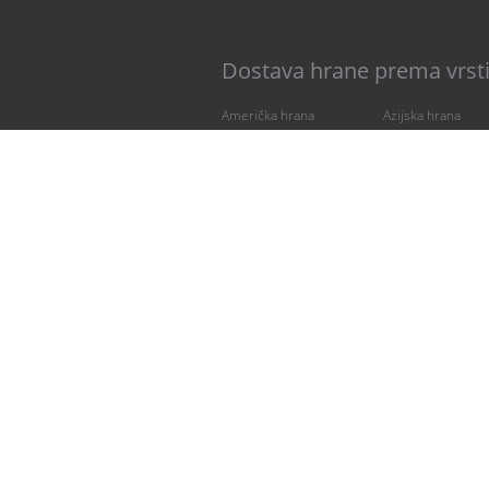
Dostava hrane prema vrsti
Američka hrana
Azijska hrana
Doručak
Fit hrana
Francuska hrana
Grčka hrana
Iranska kuhinja
Italijanska hrana
Japanska hrana
Kavkavska hrana
Kiparska hrana
Kuvana jela
Mediteranska hrana
Napici
Paste
Pečenje
Piletina
Poslastice
Ribe i plodovi mora
Roštilj
Sendviči
Srpska hrana
Vegetarijanska hrana