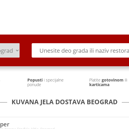
Prijava
Prethodne narudžb
h
Popusti
i specijalne
Platite
gotovinom
ili
ponude
karticama
KUVANA JELA DOSTAVA BEOGRAD
per