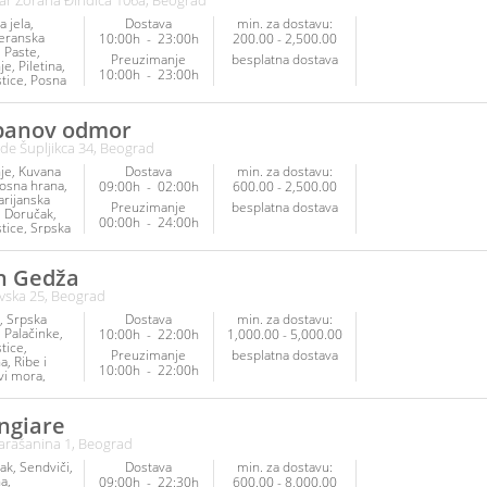
ar Zorana Đinđića 106a, Beograd
 jela
Dostava
min. za dostavu:
eranska
10:00h
-
23:00h
200.00 - 2,500.00
Paste
Preuzimanje
besplatna dostava
je
Piletina
10:00h
-
23:00h
tice
Posna
Ribe i
vi mora
Srpska
banov odmor
Veganska
de Šupljikca 34, Beograd
arijanska
je
Kuvana
Dostava
min. za dostavu:
osna hrana
09:00h
-
02:00h
600.00 - 2,500.00
arijanska
Preuzimanje
besplatna dostava
Doručak
00:00h
-
24:00h
tice
Srpska
Sendviči
n Gedža
ska 25, Beograd
Srpska
Dostava
min. za dostavu:
Palačinke
10:00h
-
22:00h
1,000.00 - 5,000.00
tice
Preuzimanje
besplatna dostava
na
Ribe i
10:00h
-
22:00h
vi mora
 jela
Salate
ngiare
 Garašanina 1, Beograd
ak
Sendviči
Dostava
min. za dostavu:
na
09:00h
-
22:30h
600.00 - 8,000.00