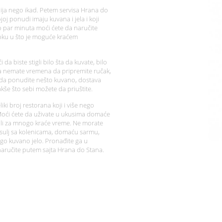
nija nego ikad. Petem servisa Hrana do
oj ponudi imaju kuvana i jela i koji
 par minuta moći ćete da naručite
roku u što je moguće kraćem
da biste stigli bilo šta da kuvate, bilo
oga nemate vremena da pripremite ručak,
e da ponudite nešto kuvano, dostava
akše što sebi možete da priuštite.
ki broj restorana koji i više nego
. Moći ćete da uživate u ukusima domaće
li za mnogo kraće vreme. Ne morate
pasulj sa kolenicama, domaću sarmu,
rugo kuvano jelo. Pronađite ga u
 naručite putem sajta Hrana do Stana.