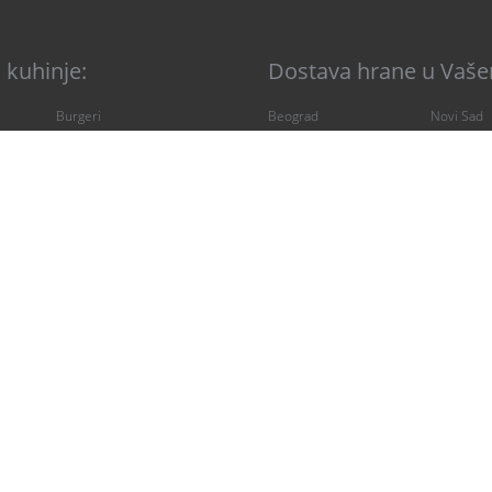
 kuhinje:
Dostava hrane u Vaše
Burgeri
Beograd
Novi Sad
Fitnes hrana
Internacionalna hrana
Izraelska hrana
Kineska hrana
Makrobiotička hrana
Palačinke
Pica
Posna hrana
Salate
Veganska hrana