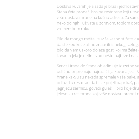
Dostava kuvanih jela sada je brža i jednostav
Stana ćete pronaći brojne restorane koji u svoj
vrše dostavu hrane na kućnu adresu. Za samo
neko od njih i uživate u zdravom, toplom ob
vremenskom roku.
Bilo da mnogo radite i suviše kasno stižete kući 
da ste kod kuće ali ne znate ili iz nekog razl
bilo da Vam uskoro dolaze gosti kojima želit
kuvanih jela je definitivno nešto najbrže i najl
Servis Hrana do Stana objedinjuje izuzetno veli
odlično pripremaju najrazličitija kuvana jela
hrane kakvu su nekada spremale Vaše bake, a
odlaziti u restoran da biste pojeli paprikaš, 
jagnjeću sarmicu, goveđi gulaš ili bilo koje d
jelovniku restorana koji vrše dostavu hrane i