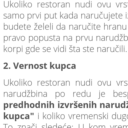
Ukoliko restoran nudi ovu vr
samo prvi put kada naručujete i
budete želeli da naručite hranu i
pravo popusta na prvu narudžbi
korpi gde se vidi šta ste naručili.
2. Vernost kupca
Ukoliko restoran nudi ovu vr
narudžbina po redu je be
predhodnih izvršenih narud
kupca"
i koliko vremenski dugo
To znači sledeće: U kom vre