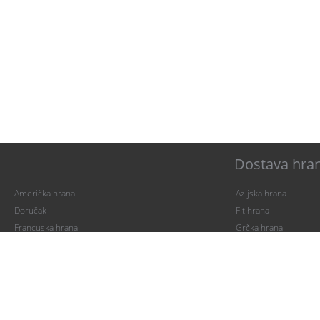
Dostava hran
Američka hrana
Azijska hrana
Doručak
Fit hrana
Francuska hrana
Grčka hrana
Internacionalna hrana
Iranska kuhinja
Izraelska hrana
Japanska hrana
Kiflice
Kineska hrana
Kuvana jela
Mađarska hrana
Mediteranska hrana
Meksička hrana