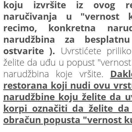
koju izvršite iz ovog r
naručivanja u "vernost 
recimo, konkretna nar
narudžbina za besplatn
ostvarite ).
Uvrstićete prilik
želite da uđu u popust "vernost
narudžbina koje vršite.
Dakl
restorana koji nudi ovu vr
narudžbine koju želite da u
korpi označiti da želite d
obračun popusta "vernost k