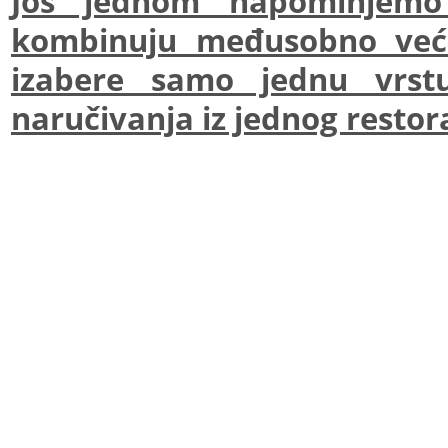
Još jednom napominjem
kombinuju međusobno već 
izabere samo jednu vrst
naručivanja iz jednog restor