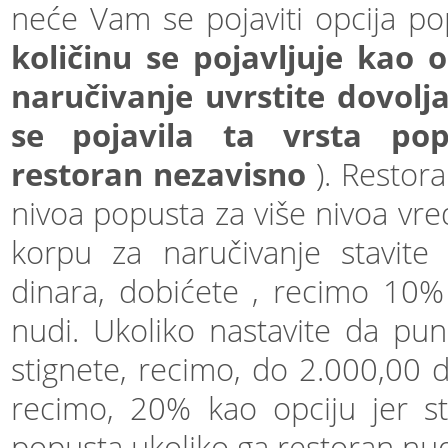
neće Vam se pojaviti opcija po
količinu se pojavljuje kao
naručivanje uvrstite dovolj
se pojavila ta vrsta pop
restoran nezavisno
). Restor
nivoa popusta za više nivoa vre
korpu za naručivanje stavite
dinara, dobićete , recimo 10%
nudi. Ukoliko nastavite da pu
stignete, recimo, do 2.000,00 d
recimo, 20% kao opciju jer ste
popusta ukoliko ga restoran nud