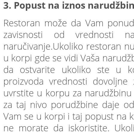
3. Popust na iznos narudžbin
Restoran može da Vam ponudi
zavisnosti od vrednosti 
naručivanje.Ukoliko restoran n
u korpi gde se vidi Vaša narudž
da ostvarite ukoliko ste u k
proizvoda vrednosti dovoljne 
uvrstite u korpu za narudžbinu
za taj nivo porudžbine daje o
Vam se u korpi i taj popust na 
ne morate da iskoristite. Ukol