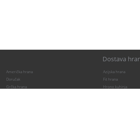
Dostava hran
Američka hrana
Azijska hrana
Doručak
Fit hrana
Grčka hrana
Hrono kuhinja
Italijanska hrana
Kineska hrana
Mađarska hrana
Mediteranska hrana
Palačinke
Paste
Pica
Piletina
Posna hrana
Ribe i plodovi mora
Salate
Sendviči
Španska hrana
Veganska hrana