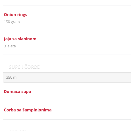
Onion rings
150 grama
Jaja sa slaninom
3 jajeta
SUPE I ČORBE
350 ml
Domaća supa
Čorba sa šampinjonima