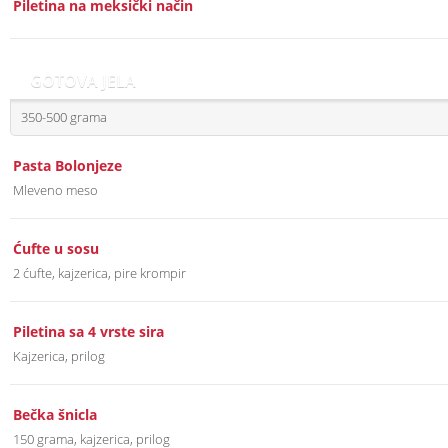
Piletina na meksički način
GOTOVA JELA
350-500 grama
Pasta Bolonjeze
Mleveno meso
Ćufte u sosu
2 ćufte, kajzerica, pire krompir
Piletina sa 4 vrste sira
Kajzerica, prilog
Bečka šnicla
150 grama, kajzerica, prilog