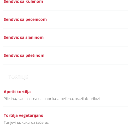
Sendvič sa kulenom
Sendvič sa pečenicom
Sendvič sa slaninom
Sendvič sa piletinom
TORTILJE
Apetit tortilja
Piletina, slanina, crvena paprika zapečena, praziluk, prilozi
Tortilja vegetarijano
Tunjevina, kukuruz šećerac