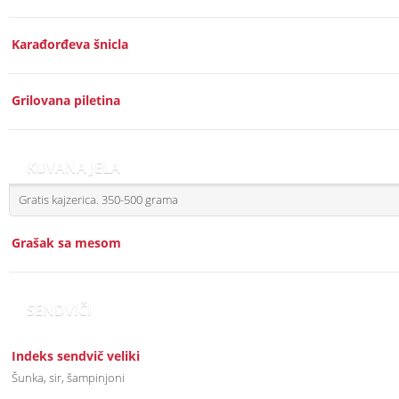
Karađorđeva šnicla
Grilovana piletina
KUVANA JELA
Gratis kajzerica. 350-500 grama
Grašak sa mesom
SENDVIČI
Indeks sendvič veliki
Šunka, sir, šampinjoni