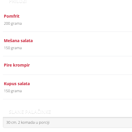
PRILOZI
Pomfrit
200 grama
Mešana salata
150 grama
Pire krompir
Kupus salata
150 grama
SLANE PALAČINKE
30 cm. 2 komada u porciji