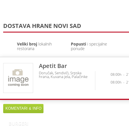
DOSTAVA HRANE NOVI SAD
Veliki broj
lokalnih
Popusti
i specijalne
restorana
ponude
Apetit Bar
Doručak
Sendviči
Srpska
08:00h
-
2
hrana
Kuvana jela
Palačinke
08:00h
-
2
KOMENTARI & INFO
BURGERI