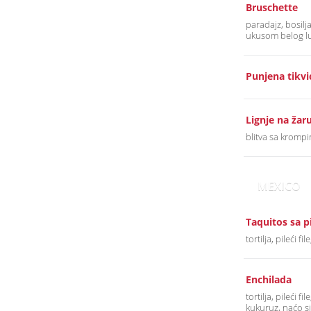
Bruschette
paradajz, bosilja
ukusom belog l
Punjena tikvi
Lignje na žar
blitva sa kromp
MEXICO
Taquitos sa p
tortilja, pileći f
Enchilada
tortilja, pileći fi
kukuruz, naćo si