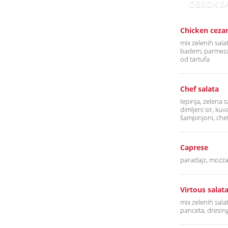
OBROK S
Chicken ceza
mix zelenih salat
badem, parmezan
od tartufa
Chef salata
lepinja, zelena s
dimljeni sir, kuv
šampinjoni, che
Caprese
paradajz, mozzar
Virtous salat
mix zelenih salat
panceta, dresin