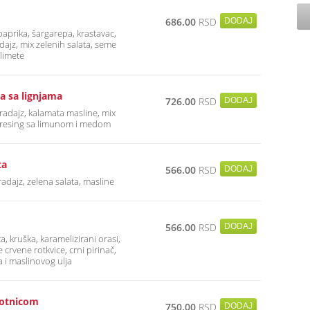
686.00
RSD
 paprika, šargarepa, krastavac,
dajz, mix zelenih salata, seme
 limete
a sa lignjama
726.00
RSD
aradajz, kalamata masline, mix
 dresing sa limunom i medom
ta
566.00
RSD
aradajz, zelena salata, masline
566.00
RSD
a, kruška, karamelizirani orasi,
 crvene rotkvice, crni pirinač,
a i maslinovog ulja
botnicom
750.00
RSD