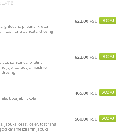
ALATE
r
622.00
RSD
a, grilovana piletina, krutoni,
, tostirana panceta, dresing
622.00
RSD
alata, šunkarica, piletina,
ano jaje, paradajz, masline,
f dresing
465.00
RSD
ela, bosiljak, rukola
a
560.00
RSD
a, jabuka, orasi, celer, tostirana
g od karameliziranih jabuka