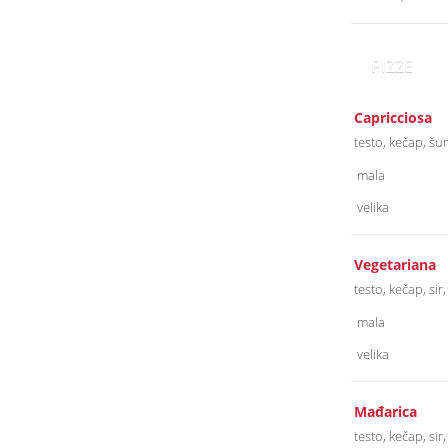
PIZZE
Capricciosa
testo, kečap, šu
mala
velika
Vegetariana
testo, kečap, si
mala
velika
Mađarica
testo, kečap, sir