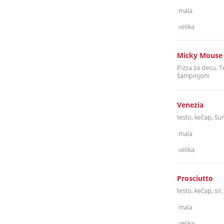
mala
velika
Micky Mouse
Pizza za decu. Te
šampinjoni
Venezia
testo, kečap, šu
mala
velika
Prosciutto
testo, kečap, si
mala
velika