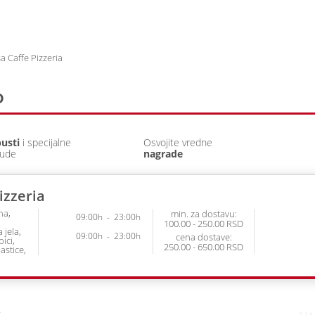
Prijava
Prethodne narudžb
a Caffe Pizzeria
D
usti
i specijalne
Osvojite vredne
ude
nagrade
izzeria
na
min. za dostavu:
09:00h
-
23:00h
100.00 - 250.00 RSD
 jela
09:00h
-
23:00h
cena dostave:
ici
250.00 - 650.00 RSD
astice
ate