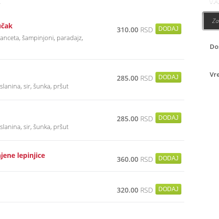
K
VA
Za
učak
310.00
RSD
 panceta, šampinjoni, paradajz,
Do
Vr
285.00
RSD
slanina, sir, šunka, pršut
285.00
RSD
slanina, sir, šunka, pršut
ene lepinjice
360.00
RSD
320.00
RSD