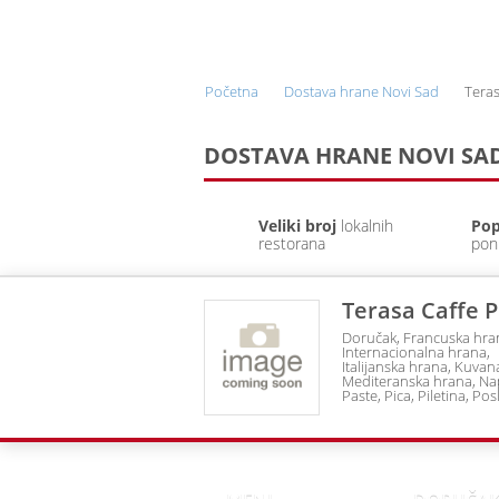
ONLINE NARUČIVANJE I
DOSTAVA HRANE
Početna
Dostava hrane Novi Sad
Teras
DOSTAVA HRANE NOVI SA
Veliki broj
lokalnih
Pop
restorana
pon
Terasa Caffe P
Doručak
Francuska hra
Internacionalna hrana
Italijanska hrana
Kuvana
Mediteranska hrana
Nap
Paste
Pica
Piletina
Posl
Ribe i plodovi mora
Sal