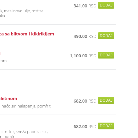
341.00
RSD
k, maslinovo ulje, tost sa
uka
ca sa blitvom i kikirikijem
490.00
RSD
u
1,100.00
RSD
irom
iletinom
682.00
RSD
ile, naćo sir, halapenja, pomfrit
682.00
RSD
le, crni luk, sveža paprika, sir,
r, pomfrit