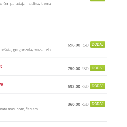
ix, čeri paradajz, maslina, krema
696.00
RSD
, pršuta, gorgonzola, mozzarela
t
750.00
RSD
va
593.00
RSD
360.00
RSD
mata maslinom, čerijem i