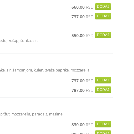
660.00
RSD
737.00
RSD
550.00
RSD
sto, kečap, šunka, sir,
nka, sir, šampinjoni, kulen, sveža paprika, mozzarella
737.00
RSD
787.00
RSD
r, pršut, mozzarella, paradajz, masline
830.00
RSD