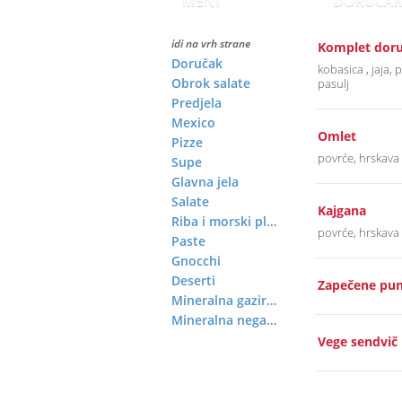
MENI
DORUČA
idi na vrh strane
Komplet dor
Doručak
kobasica , jaja,
Obrok salate
pasulj
Predjela
Mexico
Omlet
Pizze
povrće, hrskava 
Supe
Glavna jela
Salate
Kajgana
Riba i morski plodovi
povrće, hrskava 
Paste
Gnocchi
Deserti
Zapečene punj
Mineralna gazirana voda
Mineralna negazirana voda
Vege sendvič