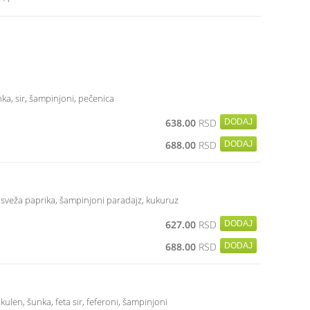
nka, sir, šampinjoni, pečenica
638.00
RSD
688.00
RSD
r, sveža paprika, šampinjoni paradajz, kukuruz
627.00
RSD
688.00
RSD
, kulen, šunka, feta sir, feferoni, šampinjoni