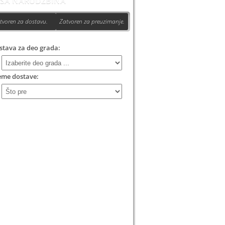
ŠA NARUDŽBINA
tvoren za dostavu.
Zatvoren za preuzimanje.
stava za deo grada:
eme dostave: