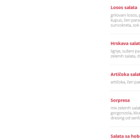
Losos salata
grilovani losos,
kupus, čeri para
suncokreta, sok
Hrskava salat
lignje, sušeni p
zelenih salata,
Artičoka sala
artičoka, čeri p
Sorpresa
mix zelenih salat
gorgonzola, klice
dresing od senf
Salata sa ho