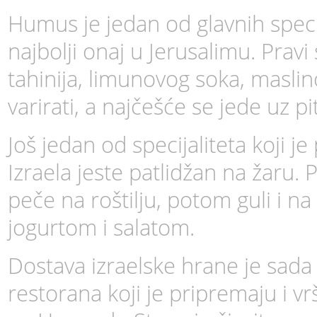
Humus je jedan od glavnih specij
najbolji onaj u Jerusalimu. Prav
tahinija, limunovog soka, maslin
varirati, a najčešće se jede uz pi
Još jedan od specijaliteta koji 
Izraela jeste patlidžan na žaru.
peče na roštilju, potom guli i n
jogurtom i salatom.
Dostava izraelske hrane je sada 
restorana koji je pripremaju i v