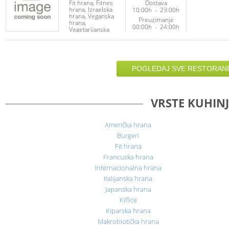
Fit hrana
Fitnes
Dostava
hrana
Izraelska
10:00h
-
23:00h
hrana
Veganska
Preuzimanje
hrana
00:00h
-
24:00h
Vegetarijanska
hrana
POGLEDAJ SVE RESTORANE
VRSTE KUHIN
Američka hrana
Burgeri
Fit hrana
Francuska hrana
Internacionalna hrana
Italijanska hrana
Japanska hrana
Kiflice
Kiparska hrana
Makrobiotička hrana