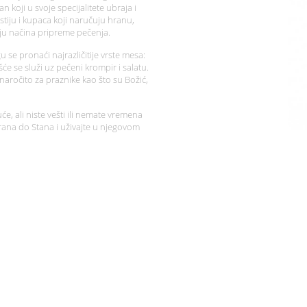
n koji u svoje specijalitete ubraja i
stiju i kupaca koji naručuju hranu,
ju načina pripreme pečenja.
se pronaći najrazličitije vrste mesa:
šće se služi uz pečeni krompir i salatu.
o naročito za praznike kao što su Božić,
kuće, ali niste vešti ili nemate vremena
rana do Stana i uživajte u njegovom