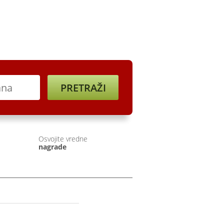
ine
Registracija
Osvojite vredne
nagrade