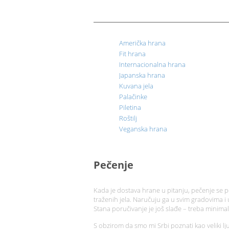
Američka hrana
Fit hrana
Internacionalna hrana
Japanska hrana
Kuvana jela
Palačinke
Piletina
Roštilj
Veganska hrana
Pečenje
Kada je dostava hrane u pitanju, pečenje se 
traženih jela. Naručuju ga u svim gradovima 
Stana poručivanje je još slađe – treba minim
S obzirom da smo mi Srbi poznati kao veliki lj