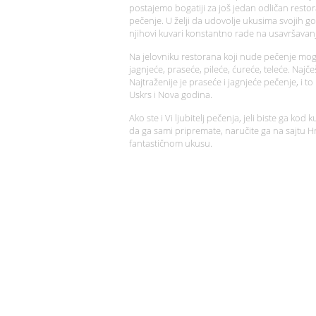
postajemo bogatiji za još jedan odličan restora
pečenje. U želji da udovolje ukusima svojih go
njihovi kuvari konstantno rade na usavršavan
Na jelovniku restorana koji nude pečenje mogu 
jagnjeće, praseće, pileće, ćureće, teleće. Najče
Najtraženije je praseće i jagnjeće pečenje, i t
Uskrs i Nova godina.
Ako ste i Vi ljubitelj pečenja, jeli biste ga kod 
da ga sami pripremate, naručite ga na sajtu H
fantastičnom ukusu.