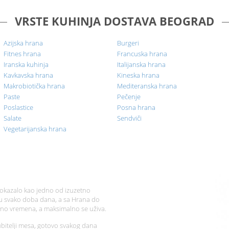
VRSTE KUHINJA DOSTAVA BEOGRAD
Azijska hrana
Burgeri
Fitnes hrana
Francuska hrana
Iranska kuhinja
Italijanska hrana
Kavkavska hrana
Kineska hrana
Makrobiotička hrana
Mediteranska hrana
Paste
Pečenje
Poslastice
Posna hrana
Salate
Sendviči
Vegetarijanska hrana
pokazalo kao jedno od izuzetno
i u svako doba dana, a sa Hrana do
alno vremena, a maksimalno se uživa.
ubitelji mesa, gotovo svakog dana