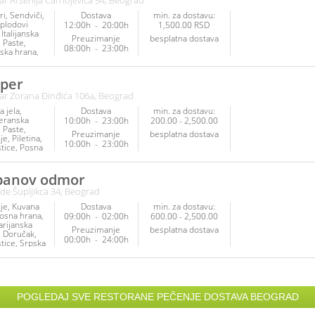
ar Arsenija Čarnojevića 54, Beograd
ri
Sendviči
Dostava
min. za dostavu:
 plodovi
12:00h
-
20:00h
1,500.00 RSD
Italijanska
Preuzimanje
besplatna dostava
Paste
08:00h
-
23:00h
ska hrana
arijanska
Salate
tice
per
na
Pečenje
ar Zorana Đinđića 106a, Beograd
inke
Napici
 jela
Dostava
min. za dostavu:
eranska
10:00h
-
23:00h
200.00 - 2,500.00
Paste
Preuzimanje
besplatna dostava
je
Piletina
10:00h
-
23:00h
tice
Posna
Ribe i
vi mora
Srpska
banov odmor
Veganska
de Šupljikca 34, Beograd
arijanska
je
Kuvana
Dostava
min. za dostavu:
osna hrana
09:00h
-
02:00h
600.00 - 2,500.00
arijanska
Preuzimanje
besplatna dostava
Doručak
00:00h
-
24:00h
tice
Srpska
Sendviči
POGLEDAJ SVE RESTORANE PEČENJE DOSTAVA BEOGRAD