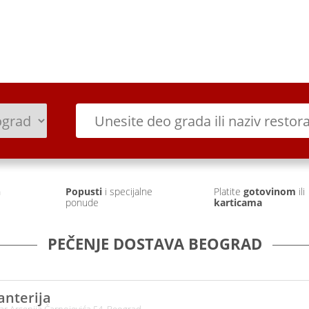
Prijava
Prethodne narudžb
h
Popusti
i specijalne
Platite
gotovinom
ili
ponude
karticama
PEČENJE DOSTAVA BEOGRAD
anterija