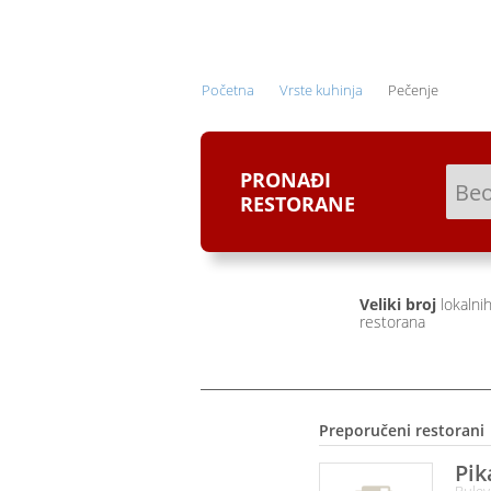
ONLINE NARUČIVANJE I
DOSTAVA HRANE
Početna
Vrste kuhinja
Pečenje
PRONAĐI
RESTORANE
Veliki broj
lokalni
restorana
Preporučeni restorani
Pik