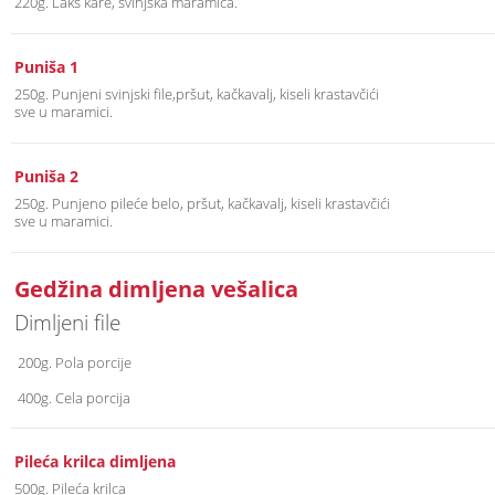
220g. Laks kare, svinjska maramica.
Puniša 1
250g. Punjeni svinjski file,pršut, kačkavalj, kiseli krastavčići
sve u maramici.
Puniša 2
250g. Punjeno pileće belo, pršut, kačkavalj, kiseli krastavčići
sve u maramici.
Gedžina dimljena vešalica
Dimljeni file
200g. Pola porcije
400g. Cela porcija
Pileća krilca dimljena
500g. Pileća krilca