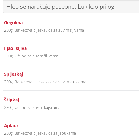
Hleb se naručuje posebno. Luk kao prilog
Gegulina
250g. Batketova pljeskavica sa suvim šljivama
I jao, šljiva
250g. Uštipci sa suvim šljivama
Spljeskaj
250g. Batketova pljeskavica sa suvim kajsijama
Štipkaj
250g. Uštipci sa suvim kajsijama
Aplauz
250g. Batketova pljeskavica sa jabukama