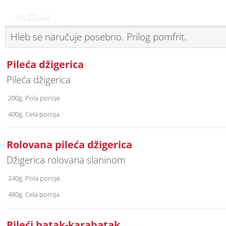
PILETINA
Hleb se naručuje posebno. Prilog pomfrit.
Pileća džigerica
Pileća džigerica
200g. Pola porcije
400g. Cela porcija
Rolovana pileća džigerica
Džigerica rolovana slaninom
240g. Pola porcije
480g. Cela porcija
Pileći batak-karabatak