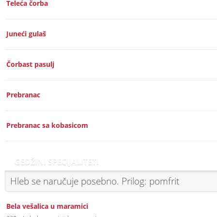
Teleća čorba
Juneći gulaš
Čorbast pasulj
Prebranac
Prebranac sa kobasicom
GEDŽINI SPECIJALITETI
Hleb se naručuje posebno. Prilog: pomfrit
Bela vešalica u maramici