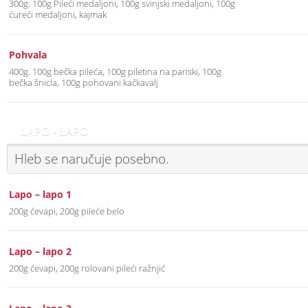
300g. 100g Pileći medaljoni, 100g svinjski medaljoni, 100g
ćureći medaljoni, kajmak
Pohvala
400g. 100g bečka pileća, 100g piletina na pariski, 100g
bečka šnicla, 100g pohovani kačkavalj
LAPO - LAPO
Hleb se naručuje posebno.
Lapo – lapo 1
200g ćevapi, 200g pileće belo
Lapo – lapo 2
200g ćevapi, 200g rolovani pileći ražnjić