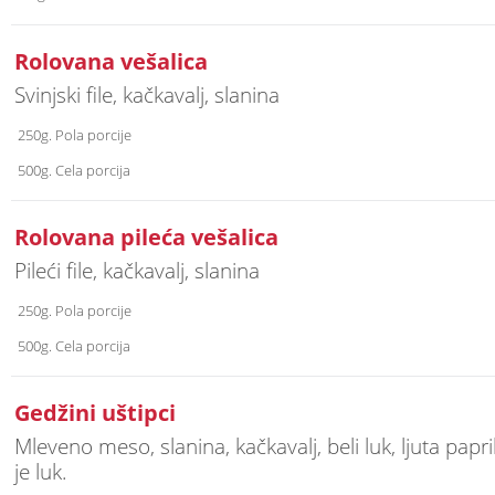
Rolovana vešalica
Svinjski file, kačkavalj, slanina
250g. Pola porcije
500g. Cela porcija
Rolovana pileća vešalica
Pileći file, kačkavalj, slanina
250g. Pola porcije
500g. Cela porcija
Gedžini uštipci
Mleveno meso, slanina, kačkavalj, beli luk, ljuta papr
je luk.