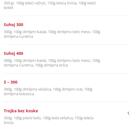
350 gr. 100g teleći ražnjić, 150g teleća šnicla, 100g teleći
kotlet
Suhoj 300
300g. 100g dimljeni batak, 100g dimljeno belo meso, 100g
dimljena ćuretina
Suhoj 400
400g. 100g dimljeni batak, 100g dimljeno belo meso, 100g
dimljena ćuretina, 100g dimljena krilca
S – 300
300g. 100g dimljena vešalica, 100g dimljeni vrat, 100g
dimljena kobasica
Trojka bez koske
1
350g. 100g pileće belo, 100g bela vešalica, 150g teleća
šnicla.