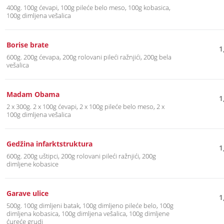
400g. 100g ćevapi, 100g pileće belo meso, 100g kobasica,
100g dimljena vešalica
Borise brate
1
600g. 200g ćevapa, 200g rolovani pileći ražnjići, 200g bela
vešalica
Madam Obama
1
2 x 300g. 2 x 100g ćevapi, 2 x 100g pileće belo meso, 2 x
100g dimljena vešalica
Gedžina infarktstruktura
1
600g. 200g uštipci, 200g rolovani pileći ražnjići, 200g
dimljene kobasice
Garave ulice
1
500g. 100g dimljeni batak, 100g dimljeno pileće belo, 100g
dimljena kobasica, 100g dimljena vešalica, 100g dimljene
ćureće grudi