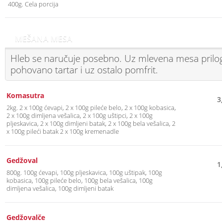
400g. Cela porcija
MEŠANA MESA
Hleb se naručuje posebno. Uz mlevena mesa prilog 
pohovano tartar i uz ostalo pomfrit.
Komasutra
3
2kg. 2 x 100g ćevapi, 2 x 100g pileće belo, 2 x 100g kobasica,
2 x 100g dimljena vešalica, 2 x 100g uštipci, 2 x 100g
pljeskavica, 2 x 100g dimljeni batak, 2 x 100g bela vešalica, 2
x 100g pileći batak 2 x 100g kremenadle
Gedžoval
1
800g. 100g ćevapi, 100g pljeskavica, 100g uštipak, 100g
kobasica, 100g pileće belo, 100g bela vešalica, 100g
dimljena vešalica, 100g dimljeni batak
Gedžovalče