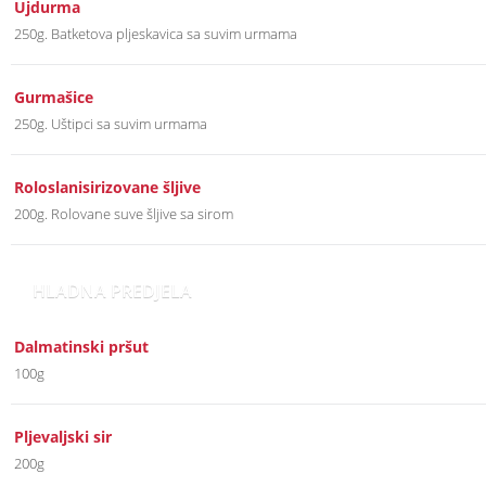
Ujdurma
250g. Batketova pljeskavica sa suvim urmama
Gurmašice
250g. Uštipci sa suvim urmama
Roloslanisirizovane šljive
200g. Rolovane suve šljive sa sirom
HLADNA PREDJELA
Dalmatinski pršut
100g
Pljevaljski sir
200g