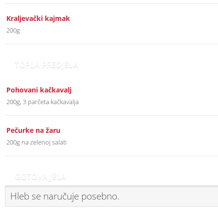
Kraljevački kajmak
200g
TOPLA PREDJELA
Pohovani kačkavalj
200g, 3 parčeta kačkavalja
Pečurke na žaru
200g na zelenoj salati
GOTOVA JELA
Hleb se naručuje posebno.