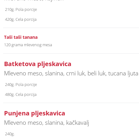
210g. Pola porcije
420g. Cela porcija
Taši taši tanana
120 grama mlevenog mesa
Batketova pljeskavica
Mleveno meso, slanina, crni luk, beli luk, tucana ljut
240g. Pola porcije
480g. Cela porcija
Punjena pljeskavica
Mleveno meso, slanina, kačkavalj
240g.