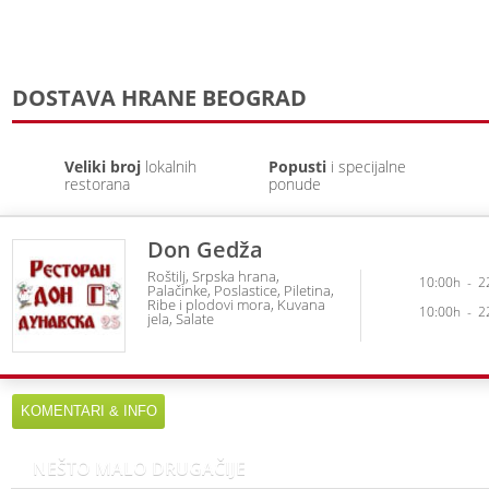
DOSTAVA HRANE BEOGRAD
Veliki broj
lokalnih
Popusti
i specijalne
restorana
ponude
Don Gedža
Roštilj
Srpska hrana
10:00h
-
2
Palačinke
Poslastice
Piletina
Ribe i plodovi mora
Kuvana
10:00h
-
2
jela
Salate
KOMENTARI & INFO
NEŠTO MALO DRUGAČIJE