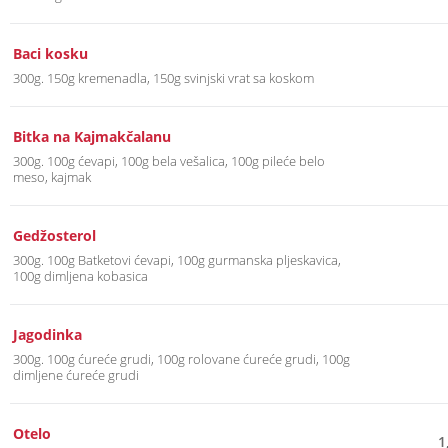
Baci kosku
300g. 150g kremenadla, 150g svinjski vrat sa koskom
Bitka na Kajmakčalanu
300g. 100g ćevapi, 100g bela vešalica, 100g pileće belo
meso, kajmak
Gedžosterol
300g. 100g Batketovi ćevapi, 100g gurmanska pljeskavica,
100g dimljena kobasica
Jagodinka
300g. 100g ćureće grudi, 100g rolovane ćureće grudi, 100g
dimljene ćureće grudi
Otelo
1