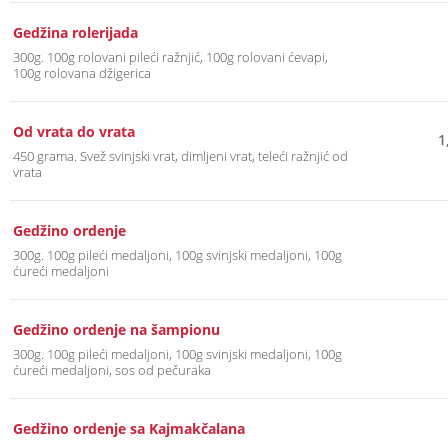
Gedžina rolerijada
300g. 100g rolovani pileći ražnjić, 100g rolovani ćevapi,
100g rolovana džigerica
Od vrata do vrata
1
450 grama. Svež svinjski vrat, dimljeni vrat, teleći ražnjić od
vrata
Gedžino ordenje
300g. 100g pileći medaljoni, 100g svinjski medaljoni, 100g
ćureći medaljoni
Gedžino ordenje na šampionu
300g. 100g pileći medaljoni, 100g svinjski medaljoni, 100g
ćureći medaljoni, sos od pečuraka
Gedžino ordenje sa Kajmakčalana