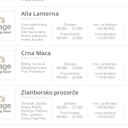
jela
Palačinke
Burgeri
Piletina
Poslastice
Ribe i
Alla Lanterna
plodovi mora
Dunavska 27,
Francuska hrana
Dostava
min. za dostavu:
Doručak
08:00h
-
22:00h
100.00 RSD
Internacionalna
Preuzimanje
cena dostave:
hrana
Italijanska
08:00h
-
22:00h
170.00 RSD
hrana
Kuvana
jela
Meksička
hrana
Mediteranska
Crna Maca
hrana
Napici
Mite Ružića 3,
Paste
Pica
Piletina
Roštilj
Sendviči
Dostava
min. za dostavu:
Poslastice
Ribe i
Italijanska hrana
08:00h
-
24:00h
100.00 RSD
plodovi mora
Pica
Poslastice
Salate
Preuzimanje
cena dostave:
08:00h
-
24:00h
170.00 RSD
Zlatiborsko prozorče
Dimitrija Tucovića 3,
Doručak
Srpska
Dostava
min. za dostavu:
hrana
Roštilj
08:00h
-
22:30h
100.00 RSD
Pečenje
Piletina
Preuzimanje
cena dostave:
Ribe i plodovi
08:00h
-
22:30h
170.00 RSD
mora
Palačinke
Poslastice
Napici