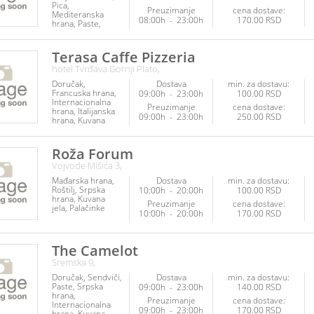
Pica
Preuzimanje
cena dostave:
Mediteranska
08:00h
-
23:00h
170.00 RSD
hrana
Paste
Burgeri
Internacionalna
hrana
Piletina
Terasa Caffe Pizzeria
Poslastice
hotel Tvrđava Gornji Plato,
Doručak
Dostava
min. za dostavu:
Francuska hrana
09:00h
-
23:00h
100.00 RSD
Internacionalna
Preuzimanje
cena dostave:
hrana
Italijanska
09:00h
-
23:00h
250.00 RSD
hrana
Kuvana
jela
Mediteranska
hrana
Napici
Paste
Pica
Roža Forum
Piletina
Vojvode Mišića 3,
Poslastice
Ribe i
plodovi mora
Mađarska hrana
Dostava
min. za dostavu:
Salate
Roštilj
Srpska
10:00h
-
20:00h
100.00 RSD
hrana
Kuvana
Preuzimanje
cena dostave:
jela
Palačinke
10:00h
-
20:00h
170.00 RSD
The Camelot
Sremska 9,
Doručak
Sendviči
Dostava
min. za dostavu:
Paste
Srpska
09:00h
-
23:00h
140.00 RSD
hrana
Preuzimanje
cena dostave:
Internacionalna
09:00h
-
23:00h
170.00 RSD
hrana
Kuvana