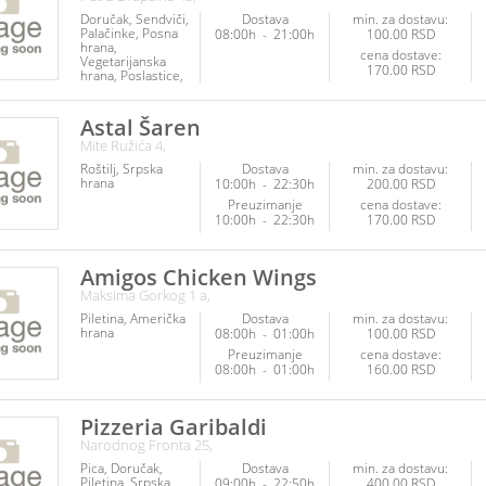
Doručak
Sendviči
Dostava
min. za dostavu:
Palačinke
Posna
08:00h
-
21:00h
100.00 RSD
hrana
cena dostave:
Vegetarijanska
170.00 RSD
hrana
Poslastice
Napici
Astal Šaren
Mite Ružića 4,
Roštilj
Srpska
Dostava
min. za dostavu:
hrana
10:00h
-
22:30h
200.00 RSD
Preuzimanje
cena dostave:
10:00h
-
22:30h
170.00 RSD
Amigos Chicken Wings
Maksima Gorkog 1 a,
Piletina
Američka
Dostava
min. za dostavu:
hrana
08:00h
-
01:00h
100.00 RSD
Preuzimanje
cena dostave:
08:00h
-
01:00h
160.00 RSD
Pizzeria Garibaldi
Narodnog Fronta 25,
Pica
Doručak
Dostava
min. za dostavu:
Piletina
Srpska
09:00h
-
22:50h
400.00 RSD