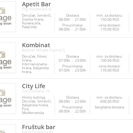
Apetit Bar
Trg mladenaca 4,
Doručak
Sendviči
Dostava
min. za dostavu:
Srpska hrana
08:00h
-
21:00h
150.00 RSD
Kuvana jela
Preuzimanje
cena dostave:
Palačinke
08:00h
-
21:00h
170.00 RSD
Kombinat
Bulevar Mihajla Pupina 5,
Doručak
Fitnes
Dostava
min. za dostavu:
hrana
07:00h
-
23:00h
100.00 RSD
Internacionalna
Preuzimanje
cena dostave:
hrana
Italijanska
07:00h
-
23:00h
170.00 RSD
hrana
Mediteranska
hrana
Meksička
hrana
Paste
City Life
Piletina
Salate
Cara Dušana 19,
Sendviči
Vegetarijanska
Hrono kuhinja
Dostava
min. za dostavu:
hrana
Doručak
Sendviči
08:00h
-
22:00h
600.00 RSD
Italijanska hrana
Preuzimanje
besplatna dostava
Pica
08:00h
-
22:00h
Mediteranska
hrana
Roštilj
Paste
Fruštuk bar
Petra Drapšina 43,