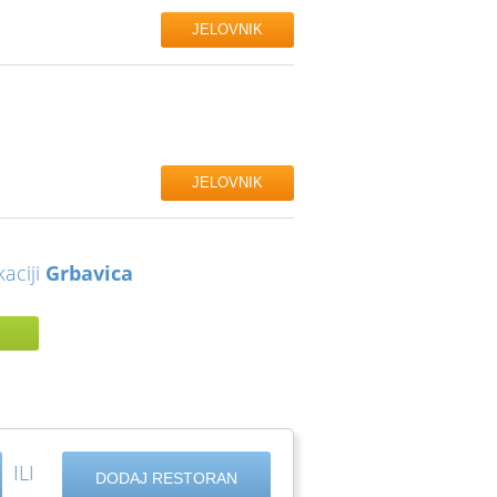
JELOVNIK
JELOVNIK
kaciji
Grbavica
ILI
DODAJ RESTORAN