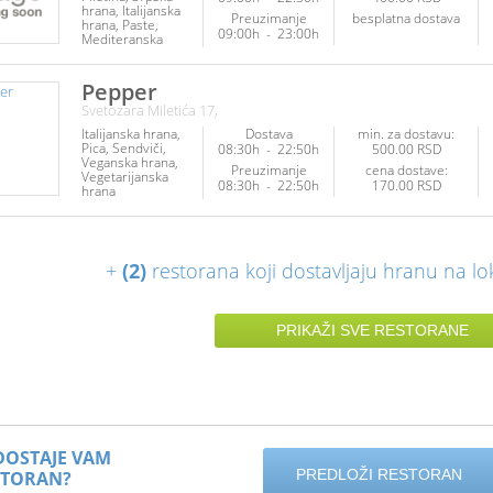
hrana
Italijanska
Preuzimanje
besplatna dostava
hrana
Paste
09:00h
-
23:00h
Mediteranska
hrana
Sendviči
Palačinke
Napici
Pepper
Svetozara Miletića 17,
Italijanska hrana
Dostava
min. za dostavu:
Pica
Sendviči
08:30h
-
22:50h
500.00 RSD
Veganska hrana
Preuzimanje
cena dostave:
Vegetarijanska
08:30h
-
22:50h
170.00 RSD
hrana
+
(2)
restorana koji dostavljaju hranu na lo
PRIKAŽI SVE RESTORANE
DOSTAJE VAM
PREDLOŽI RESTORAN
STORAN?