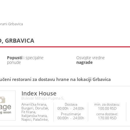
Prijava
Prethodne narudžb
rani Grbavica
, GRBAVICA
Popusti
i specijalne
Osvojite vredne
ponude
nagrade
učeni restorani za dostavu hrane na lokaciji Grbavica
Index House
Bulevar Mihajla Pupina 5,
Američka hrana
Dostava
min. za dostavu:
Burgeri
Doručak
00:00h
-
24:00h
100.00 RSD
Fit hrana
Preuzimanje
cena dostave:
Italijanska hrana
00:00h
-
24:00h
170.00 RSD
Napici
Palačinke
Piletina
Roštilj
Sendviči
Srpska