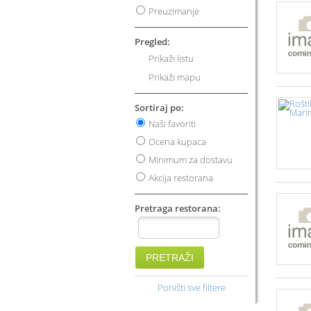
Preuzimanje
Pregled:
Prikaži listu
Prikaži mapu
Sortiraj po:
Naši favoriti
Ocena kupaca
Minimum za dostavu
Akcija restorana
Pretraga restorana:
PRETRAŽI
Poništi sve filtere