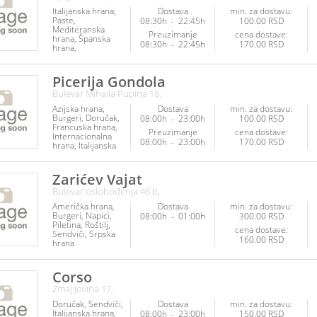
Italijanska hrana
Dostava
min. za dostavu:
Paste
08:30h
-
22:45h
100.00 RSD
Mediteranska
Preuzimanje
cena dostave:
hrana
Španska
08:30h
-
22:45h
170.00 RSD
hrana
Internacionalna
hrana
Azijska
hrana
Kineska
Picerija Gondola
hrana
Grčka
Bulevar Mihaila Pupina 18,
hrana
Američka
hrana
Burgeri
Azijska hrana
Dostava
min. za dostavu:
Francuska hrana
Burgeri
Doručak
08:00h
-
23:00h
100.00 RSD
Palačinke
Francuska hrana
Poslastice
Napici
Preuzimanje
cena dostave:
Internacionalna
08:00h
-
23:00h
170.00 RSD
hrana
Italijanska
hrana
Japanska
hrana
Kuvana
jela
Mediteranska
Zarićev Vajat
hrana
Meksička
Bulevar oslobođenja 46 b,
hrana
Napici
Paste
Poslastice
Američka hrana
Dostava
min. za dostavu:
Ribe i plodovi
Burgeri
Napici
08:00h
-
01:00h
300.00 RSD
mora
Salate
Piletina
Roštilj
cena dostave:
Sendviči
Srpska
160.00 RSD
hrana
Corso
Zmaj Jovina 17,
Doručak
Sendviči
Dostava
min. za dostavu:
Italijanska hrana
08:00h
-
23:00h
150.00 RSD