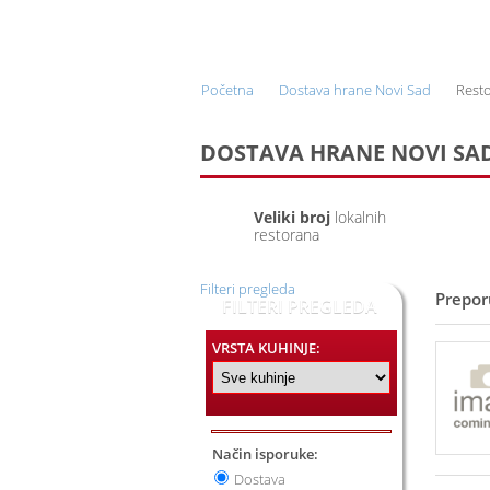
ONLINE NARUČIVANJE I
DOSTAVA HRANE
Početna
Dostava hrane Novi Sad
Resto
DOSTAVA HRANE NOVI SAD
Veliki broj
lokalnih
restorana
Filteri pregleda
Prepor
FILTERI PREGLEDA
VRSTA KUHINJE:
Način isporuke:
Dostava