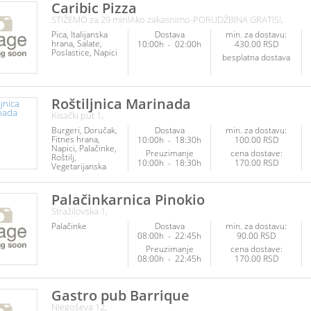
hrana
Caribic Pizza
Vegetarijanska
STIŽEMO za 29 min!Ako zakasnimo-PORUDŽBINA GRATIS!,
hrana
Pica
Italijanska
Dostava
min. za dostavu:
hrana
Salate
10:00h
-
02:00h
430.00 RSD
Poslastice
Napici
besplatna dostava
Roštiljnica Marinada
Kisački put 1,
Burgeri
Doručak
Dostava
min. za dostavu:
Fitnes hrana
10:00h
-
18:30h
100.00 RSD
Napici
Palačinke
Preuzimanje
cena dostave:
Roštilj
10:00h
-
18:30h
170.00 RSD
Vegetarijanska
hrana
Palačinkarnica Pinokio
Stražilovska 1,
Palačinke
Dostava
min. za dostavu:
08:00h
-
22:45h
90.00 RSD
Preuzimanje
cena dostave:
08:00h
-
22:45h
170.00 RSD
Gastro pub Barrique
Njegoševa 12,